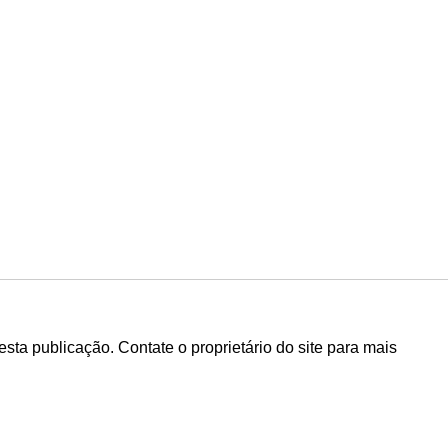
sta publicação. Contate o proprietário do site para mais
Pinky Ring: o anel do poder
Silve
feminino.
prat
2025