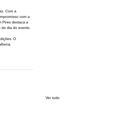
as. Com a 
compromisso com a 
i Pires destaca a 
 do dia do evento.
edições. O 
heria.​
Ver tudo