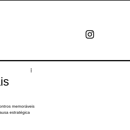
ed.
GEMPEDIA
CONTATO
is
ncontros memoráveis 
ausa estratégica 