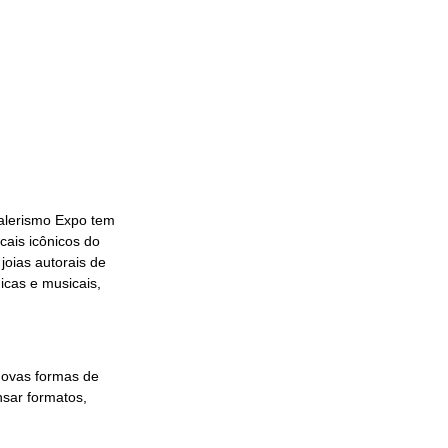
ialerismo Expo tem 
ais icônicos do 
oias autorais de 
icas e musicais, 
novas formas de 
nsar formatos, 