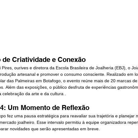
 de Criatividade e Conexão
 Pires, ourives e diretora da Escola Brasileira de Joalheria (EBJ), o Jo
produção artesanal e promover o consumo consciente. Realizado em loc
lar das Palmeiras em Botafogo, o evento reúne mais de 20 marcas de j
ros. Além das exposições, o público desfruta de experiências gastronôm
celebração da arte e da cultura .​
4: Um Momento de Reflexão
po fez uma pausa estratégica para reavaliar sua trajetória e planejar 
mercado joalheiro. Esse intervalo permitiu à equipe organizadora repe
eparar novidades que serão apresentadas em breve.