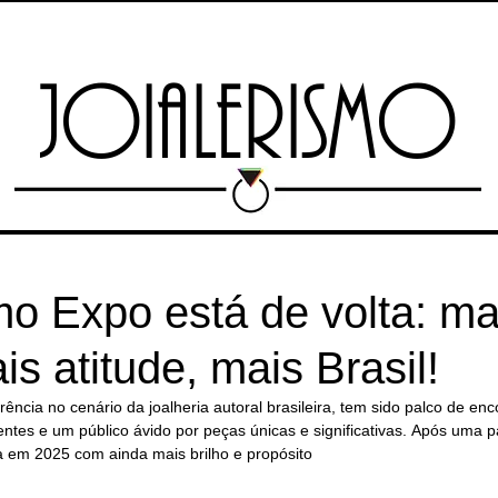
TAS
MARKETPLACE
ESCOLA
RIO JEWELRY WEEK
EXPO 13 
JOIALERISMO
mo Expo está de volta: ma
is atitude, mais Brasil!
erência no cenário da joalheria autoral brasileira, tem sido palco de e
ntes e um público ávido por peças únicas e significativas. Após uma p
a em 2025 com ainda mais brilho e propósito