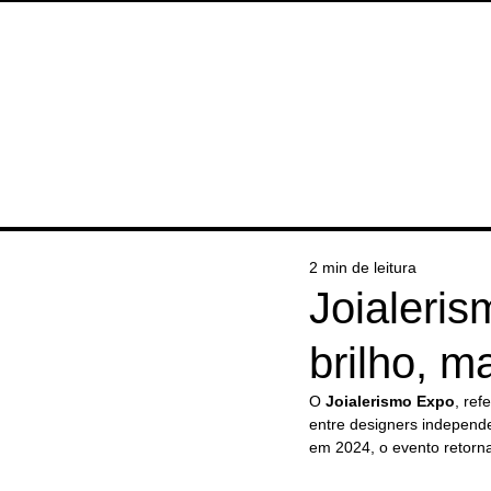
HOME
SOBRE
ENTREVIS
2 min de leitura
Joialeris
brilho, ma
O 
Joialerismo Expo
, ref
entre designers independe
em 2024, o evento retorn