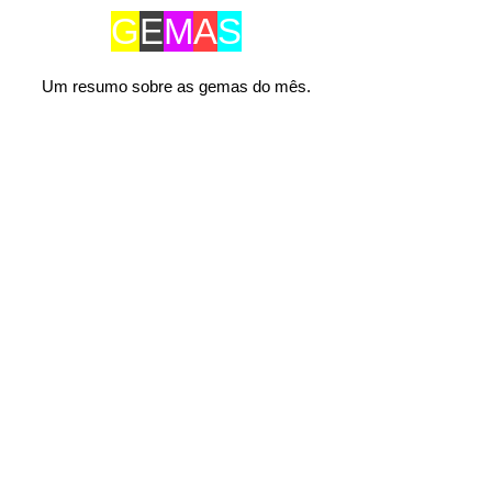
G
E
M
A
S
Um resumo sobre as gemas do mês.