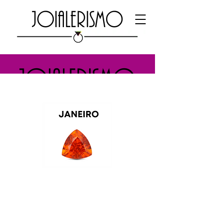
JOIALERISMO
JOIALERISMO
Plataforma
para
joalherias
GRANADA