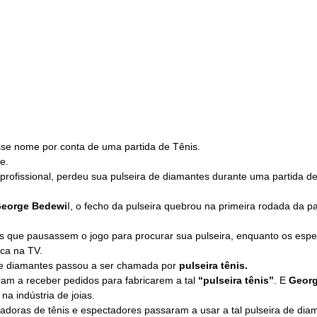
sse nome por conta de uma partida de Tênis.
e. 
profissional, perdeu sua pulseira de diamantes durante uma partida d
eorge Bedewi
I, o fecho da pulseira quebrou na primeira rodada da par
ais que pausassem o jogo para procurar sua pulseira, enquanto os espe
ca na TV.
de diamantes passou a ser chamada por
 pulseira tênis.
am a receber pedidos para fabricarem a tal 
“pulseira tênis”
. E 
Georg
a indústria de joias.
adoras de tênis e espectadores passaram a usar a tal pulseira de dia