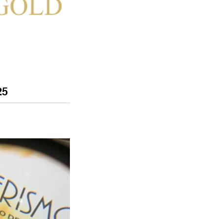
25
ida como a principal
as e design da América
do como o epicentro