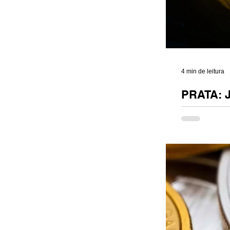
4 min de leitura
PRATA: 
Tudo que relu
foi critério s
Ainda assim, 
sendo confund
Este artigo n
práticas ou es
arte é livre, 
materiais, li
pauta aqui é
material e o 