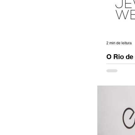
2 min de leitura
O Rio de
mundial d
Paris. Milão
Rio de Janeir
do luxo semp