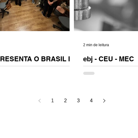
2 min de leitura
RESENTA O BRASIL EM
ebj - CEU - MEC
É muita sigla em um títul
brasileira de joalheria.
SENTA O BRASIL NA SEMANA DE
Universitária. MEC - Mini
ILÃO, QUE ACONTECE DE 20 A 23
de 2022. Escola Brasileira de
1
2
3
4
Rio...