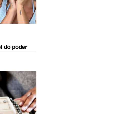
el do poder
a mulher Num
 o anel de dedo
, antes associado à