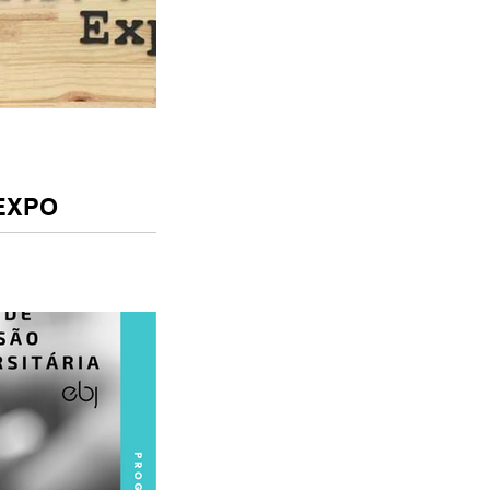
 EXPO
ncontro que busca
erciais do mercado
iro com a venda direta