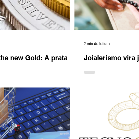
2 min de leitura
 the new Gold: A prata
Joialerismo vira 
obre o ouro em 2025.
loja física em Ip
 e glorioso reinado do ouro, a
Vem aí a loja física do
 brilhar com força nas passarelas
pode fazer parte! Depois
s e nas vitrines mais antenadas ....
fomentando a joalheria 
de...