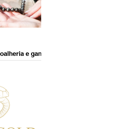
joalheria e ganha
anema
 JOIALERISMO — e você
 de tantos anos
independente por meio