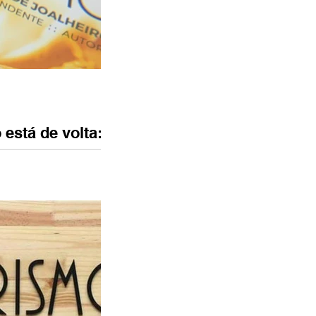
está de volta:
 atitude, mais
erência no cenário da
ra, tem sido palco de
re designers...