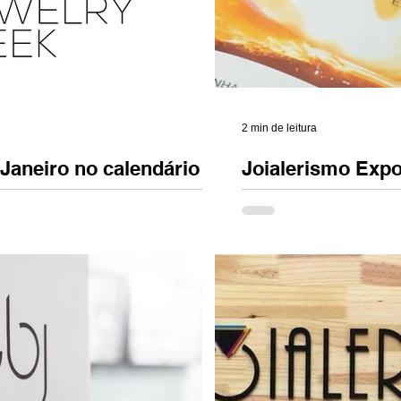
2 min de leitura
 Janeiro no calendário
Joialerismo Expo 
a joalheria
mais brilho, mais
Brasil!
. Roma. Nova York. Munich. E agora,
O Joialerismo Expo , ref
o . As grandes capitais da moda e
joalheria autoral brasilei
re reservaram um espaço...
encontros memoráveis ent