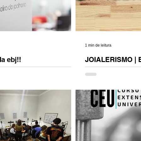
1 min de leitura
a ebj!!
JOIALERISMO |
BJ – Escola Brasileira de Joalheria
Joialerismo Expo é um e
anos. Uma década inteira dedicada
facilitar as relações com
 vidas por meio da...
joalheiro do Rio de Jane
do...