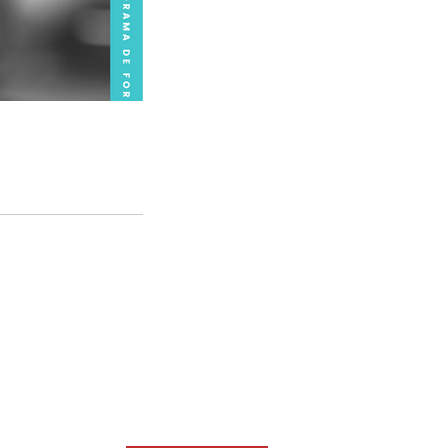
o né? ebj - escola
 CEU - Curso de Extensão
stério da Educação...