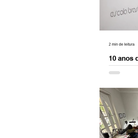
2 min de leitura
10 anos d
Em 2025, a E
completa 10 
a transformar