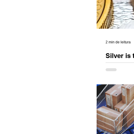
2 min de leitura
Silver is
triunfa s
Após um longo
prata volta a
internacionai