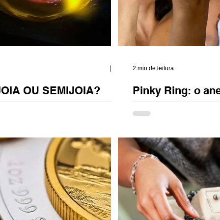
2 min de leitura
JOIA OU SEMIJOIA?
Pinky Ring: o an
feminino.
z é joia? O brilho, por si só, nunca
uficiente para definir o que é uma joia.
Uma nova joia, uma nov
no imaginário coletivo, ele segue
movimento empoderador,
ido com valor, status ou hierarquia.
mindinho , ou pinky ring 
ão nasce para ditar regras, segregar
elegância masculina...
tabelecer juízos de valor artístico. A
múltipla e legítima em diferentes
nguagens e contextos. O que está em
, exclusivamente, a composição do
entendimento técnic