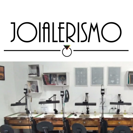
TAS
MARKETPLACE
ESCOLA
RIO JEWELRY WEEK
EXPO 13 
JOIALERISMO