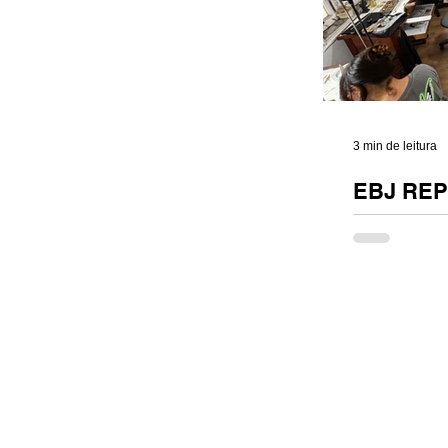
3 min de leitura
EBJ REP
MILÃO.
EBJ REPRE
JOIAS DE M
DE OUTUBRO 
Joias fica no 