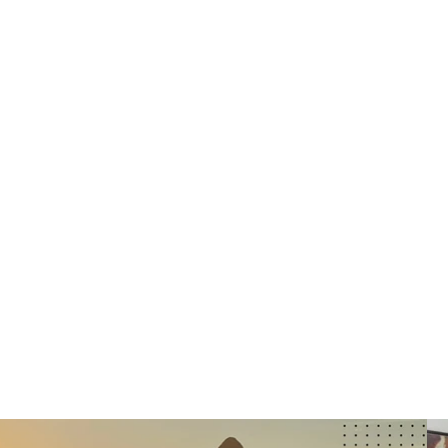
top of page
HOME
SOBRE
ENT