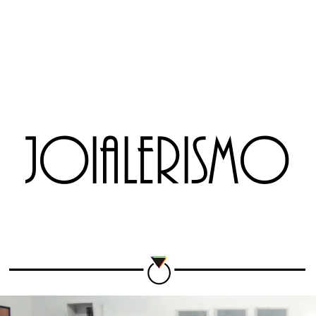
REVISTAS
MARKETPLACE
ESCOLA
RIO JEWELRY WEEK
EX
JOIALERISMO