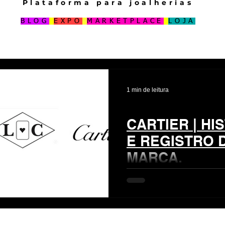
Plataforma para joalherias
BLOG
EXPO
MARKETPLACE
LOJA
1 min de leitura
CARTIER | HI
E REGISTRO 
MARCA.
Dia 17 de abril a @cartier 
essa é a primeira marca reg
#LouisFrancoisCartier. Sem 