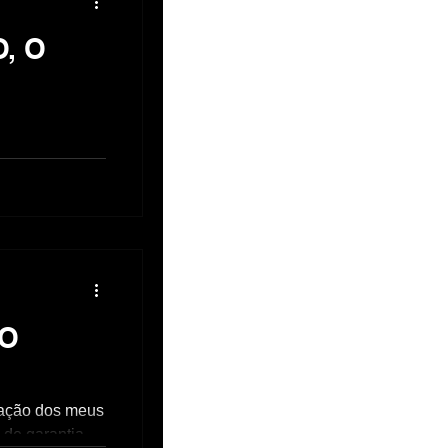
O, O
filho
azer
joias, na...
ÃO
icação dos meus
o de garantia,