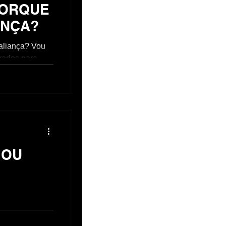
PORQUE
ANÇA?
aliança? Vou
rados para
usar aliança,
 OU
a ebj? Não. E
i, que radical.