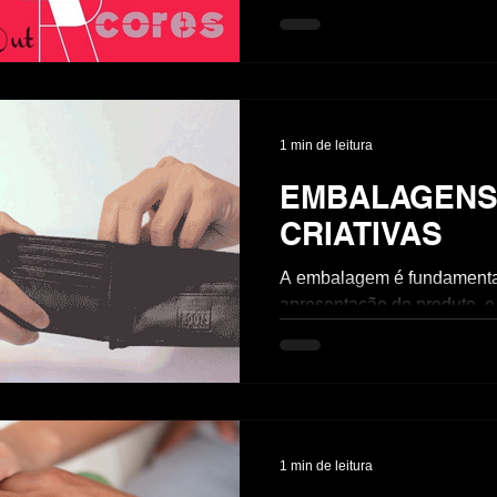
tags, e envolvida com fontes
1 min de leitura
EMBALAGEN
CRIATIVAS
A embalagem é fundamenta
apresentação do produto, e 
pesquisar embalagens de jo
agradáveis surpresas, caixa
1 min de leitura