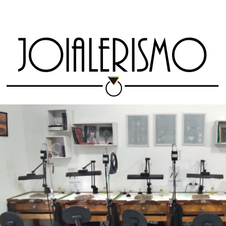
TAS
MARKETPLACE
ESCOLA
RIO JEWELRY WEEK
EXPO 13 
JOIALERISMO