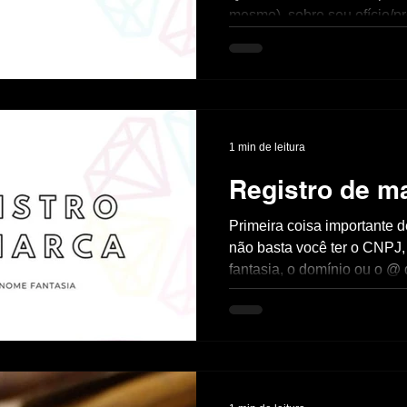
mesmo), sobre seu ofício/pr
histórias por trás dele, vc c
chamo de repertório...
1 min de leitura
Registro de m
Primeira coisa importante d
não basta você ter o CNPJ
fantasia, o domínio ou o @
para você ter...