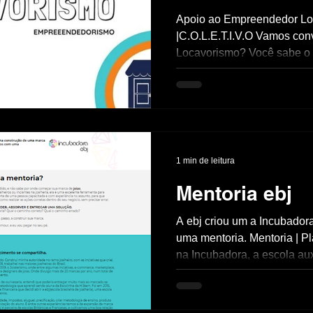
está em pauta aqui é, excl
Apoio ao Empreendedor Lo
composição do material e 
|C.O.L.E.T.I.V.O Vamos con
técnic
Locavorismo? Você sabe o
que um estilo de vida, é uma
1 min de leitura
Mentoria ebj
A ebj criou um a Incubadora, que virou
uma mentoria. Mentoria | 
na Incubadora, a escola aux
diretamente o crescimento..