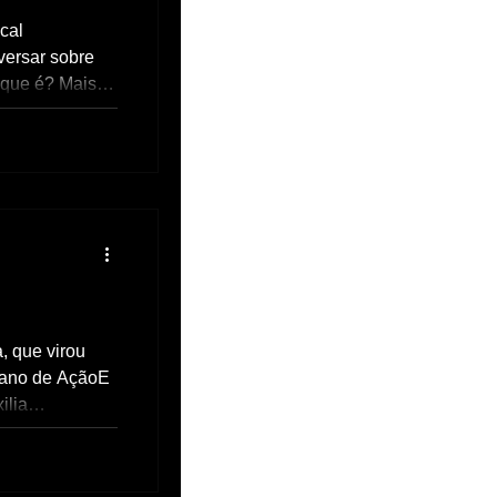
usivamente, a
cal
o entendimento
versar sobre
 que é? Mais
...
Plano de AçãoE
ilia
.