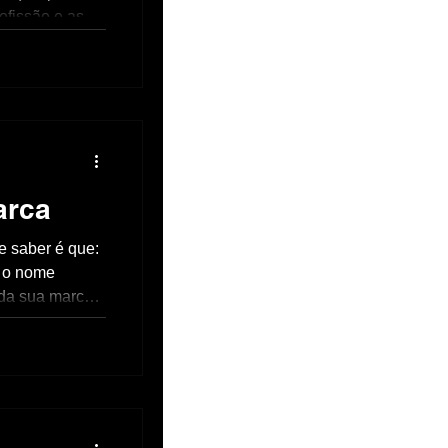
ofissão e as
ria o que eu
arca
e saber é que:
, o nome
 da sua marca