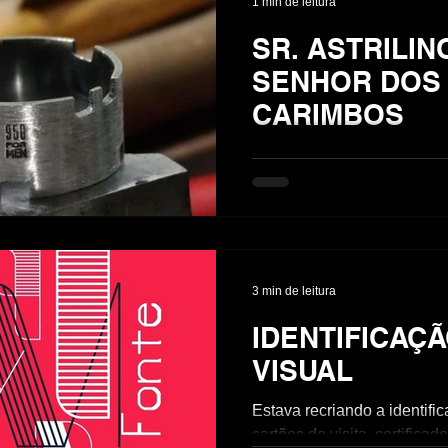
1 min de leitura
SR. ASTRILIN
SENHOR DOS
CARIMBOS
Conheço Sr. Astrilino e seu 
Alexandre uns 14 anos, um amigo me
indicou a oficina dele pra f
carimbo/contraste pra 
3 min de leitura
IDENTIFICAÇ
VISUAL
Estava recriando a identif
cartões de visita, certificad