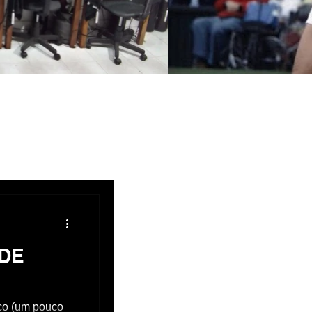
DE
co (um pouco