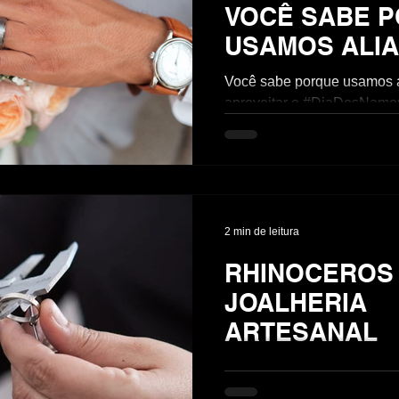
VOCÊ SABE 
USAMOS ALI
Você sabe porque usamos 
aproveitar o #DiaDosNamo
explicar o motivo da gente 
além do compromisso...
2 min de leitura
RHINOCEROS
JOALHERIA
ARTESANAL
Tem aula de Rihinoceros n
talvez nunca terá.⁣ Nossa Liv