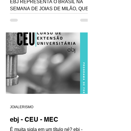
EBJ REPRESENTA O BRASIL NA
SEMANA DE JOIAS DE MILÃO, QUE
ACONTECE DE 20 A 23 DE
OUTUBRO de 2022. Escola Brasileira
de Joias fica no Rio...
JOIALERISMO
ebj - CEU - MEC
É muita sigla em um título né? ebj -