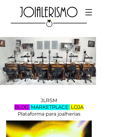
JOIALERISMO
JLRSM
BLOG
MARKETPLACE
LOJA
Plataforma para joalherias