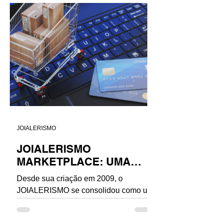
JOIALERISMO
JOIALERISMO
MARKETPLACE: UMA
PLATAFORMA PARA A
Desde sua criação em 2009, o
NOVA JOALHERIA
JOIALERISMO se consolidou como um
BRASILEIRA
dos principais movimentos de
valorização da joalheria autoral e...