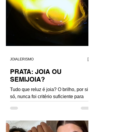
JOIALERISMO
PRATA: JOIA OU
SEMIJOIA?
Tudo que reluz é joia? O brilho, por si
só, nunca foi critério suficiente para
definir o que é uma joia. Ainda assim,
no imaginário coletivo, ele segue
sendo confundido com valor, status ou
hierarquia. Este artigo não nasce para
ditar regras, segregar práticas ou