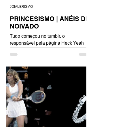
JOIALERISMO
PRINCESISMO | ANÉIS DE
NOIVADO
Tudo começou no tumblr, o
responsável pela página Heck Yeah
Disney Merch , desenhou modelos de
anéis de noivado, cada um tem uma
frase...