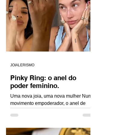
estabelecer juízos de valor artístico. A
arte é livre, múltipla e legítima em
diferentes materiais, linguagens e
contextos. O que está em pauta aqui é,
exclusivamente, a composição do
material e o entendimento técnic
JOIALERISMO
Pinky Ring: o anel do
poder feminino.
Uma nova joia, uma nova mulher Num
movimento empoderador, o anel de
dedo mindinho , ou pinky ring , antes
associado à elegância masculina...