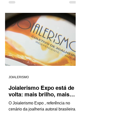
sempre reservaram um espaço...
JOIALERISMO
Joialerismo Expo está de
volta: mais brilho, mais
atitude, mais Brasil!
O Joialerismo Expo , referência no
cenário da joalheria autoral brasileira,